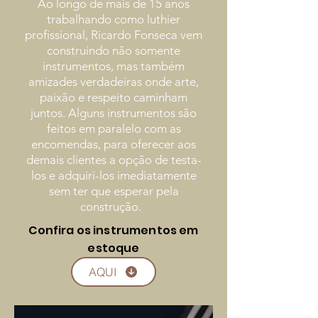
Ao longo de mais de 15 anos
trabalhando como luthier
profissional, Ricardo Fonseca vem
construindo não somente
instrumentos, mas também
amizades verdadeiras onde arte,
paixão e respeito caminham
juntos. Alguns instrumentos são
feitos em paralelo com as
encomendas, para oferecer aos
demais clientes a opção de testa-
los e adquiri-los imediatamente
sem ter que esperar pela
construção.
Confira os instrumentos em
estoque
AQUI