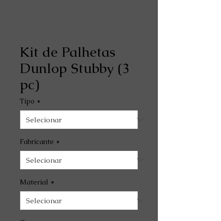
Kit de Palhetas
Dunlop Stubby (3
pc)
Tipo
*
Fabricante
*
Material
*