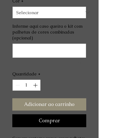
Cor
*
Informe aqui caso queira o kit com
palhetas de cores combinadas
(opcional)
0/500
Quantidade
*
Adicionar ao carrinho
Comprar