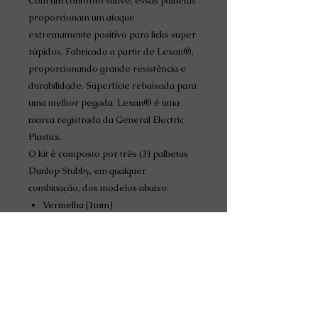
Com um contorno suave, essas palhetas
proporcionam um ataque
extremamente positivo para licks super
rápidos. Fabricado a partir de Lexan®,
proporcionando grande resistência e
durabilidade. Superfície rebaixada para
uma melhor pegada. Lexan® é uma
marca registrada da General Electric
Plastics.
O kit é composto por três (3) palhetas
Dunlop Stubby, em qualquer
combinação, dos modelos abaixo:
Vermelha (1mm)
Roxo Claro (2mm)
Roxo Escuro (3mm)
INFORMAÇÕES DO
PRODUTO