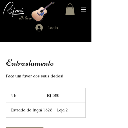
Luthier
Login
Entrastamento
Faça um favor aos seus dedos!
580
Reais
4 h
4
R$ 580
brasileiros
h
Estrada do Ingaí 1628 - Loja 2