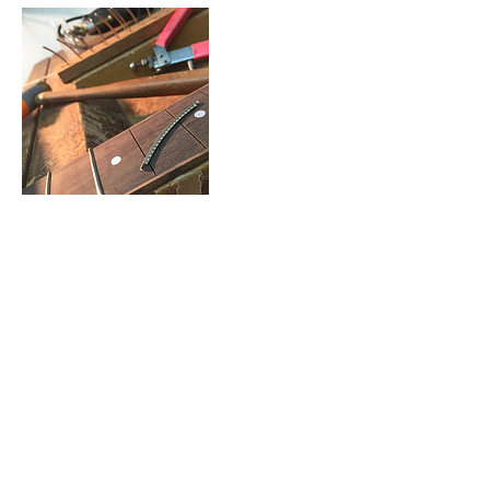
Informações de contato
Estrada do Ingaí 1628 - Loja 2, Santana
de Parnaíba, BR-SP 06519-205, BRA