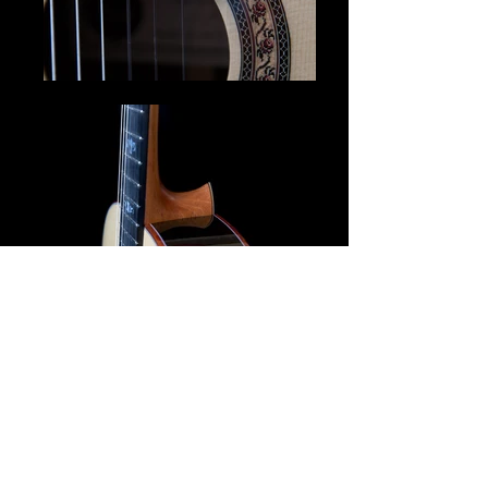
Especificações
Tampo
Abeto europeu
Faixa e fundo
Jacarandá
Roseta
Mosaico tradicional
Cavalete
Tradicional, em ébano, com